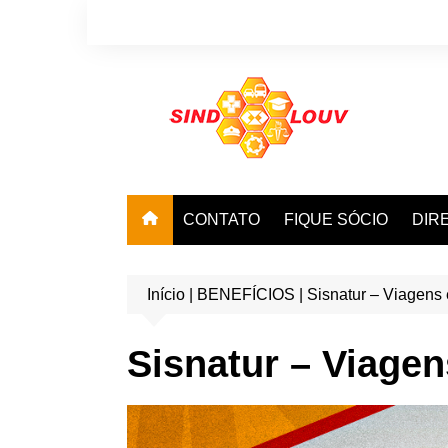
Ir
para
o
conteúdo
CONTATO
FIQUE SÓCIO
DIR
Início
|
BENEFÍCIOS
|
Sisnatur – Viagen
Sisnatur – Viage