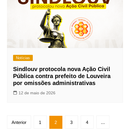
Notícias
Sindlouv protocola nova Ação Civil
Pública contra prefeito de Louveira
por omissões administrativas
12 de maio de 2026
Paginação
Anterior
1
2
3
4
…
de