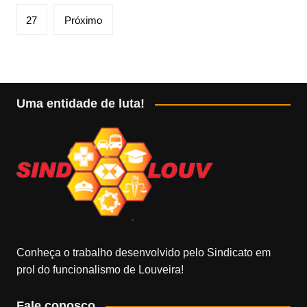
posts
27
Próximo
Uma entidade de luta!
Conheça o trabalho desenvolvido pelo Sindicato em
prol do funcionalismo de Louveira!
Fale conosco