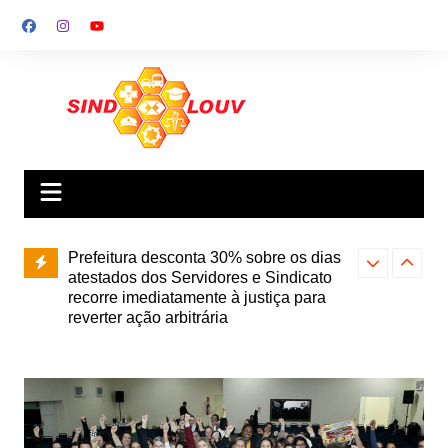
Ir
para
o
conteúdo
Prefeitura desconta 30% sobre os dias
atestados dos Servidores e Sindicato
recorre imediatamente à justiça para
reverter ação arbitrária
Plenária Pop
Sindicato convoca Servidores para
Generosidade”
importante assembleia na quarta (29),
19 horas, com
às 18h30. Vamos deliberar sobre a
deputada Sâ
data-base e esclarecer questões da
greve