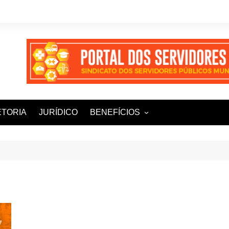
ETORIA
JURÍDICO
BENEFÍCIOS
Ampla+ Benefícios
Assessoria Jurídica
Plena Saúde e Odonto
LOOVI – Seguro de carro
Sisnatur – Viagens e
Hospedagens
Unimed Saúde