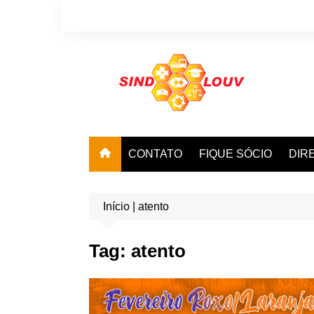
Ir
para
o
conteúdo
CONTATO
FIQUE SÓCIO
DIR
Início
|
atento
Tag:
atento