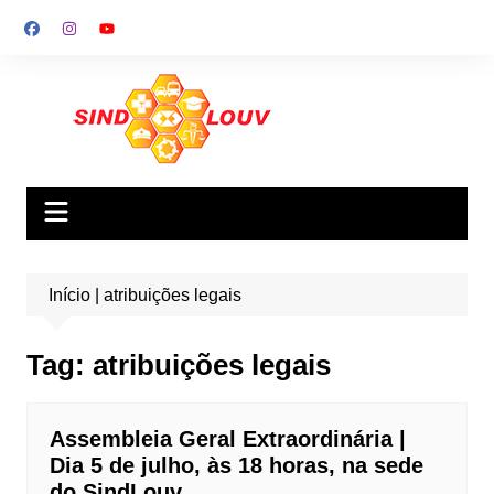
Ir
para
o
conteúdo
Início
|
atribuições legais
Tag:
atribuições legais
Assembleia Geral Extraordinária |
Dia 5 de julho, às 18 horas, na sede
do SindLouv