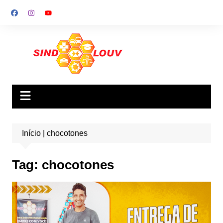
Ir
para
o
conteúdo
Início
|
chocotones
Tag:
chocotones