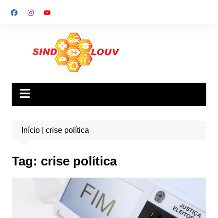
Ir
para
o
conteúdo
Início
|
crise política
Tag:
crise política