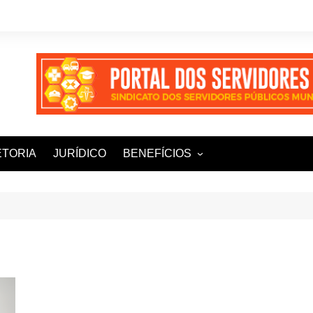
ETORIA
JURÍDICO
BENEFÍCIOS
Ampla+ Benefícios
Assessoria Jurídica
Plena Saúde e Odonto
LOOVI – Seguro de carro
Sisnatur – Viagens e
Hospedagens
Unimed Saúde