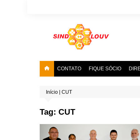
Ir
para
o
conteúdo
CONTATO
FIQUE SÓCIO
DIR
Início
|
CUT
Tag:
CUT