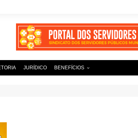
ETORIA
JURÍDICO
BENEFÍCIOS
Ampla+ Benefícios
Assessoria Jurídica
Plena Saúde e Odonto
LOOVI – Seguro de carro
Sisnatur – Viagens e
Hospedagens
Unimed Saúde