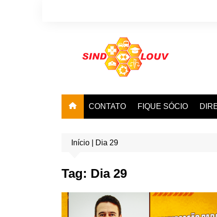
Ir
para
o
conteúdo
CONTATO
FIQUE SÓCIO
DIR
Início
|
Dia 29
Tag:
Dia 29