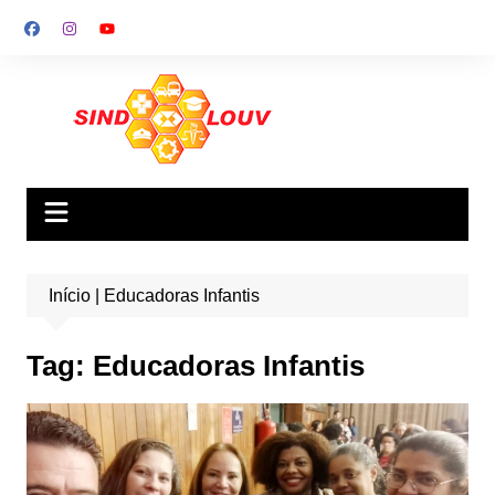
Ir
para
o
conteúdo
Início
|
Educadoras Infantis
Tag:
Educadoras Infantis