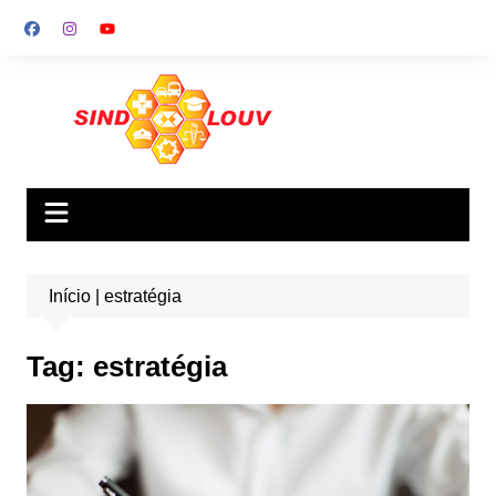
Ir
para
o
conteúdo
Início
|
estratégia
Tag:
estratégia