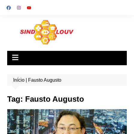
Ir
para
o
conteúdo
Início
|
Fausto Augusto
Tag:
Fausto Augusto