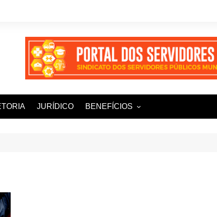
ETORIA
JURÍDICO
BENEFÍCIOS
Ampla+ Benefícios
Assessoria Jurídica
Plena Saúde e Odonto
LOOVI – Seguro de carro
Sisnatur – Viagens e
Hospedagens
Unimed Saúde