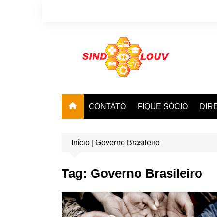
Ir
para
o
conteúdo
CONTATO
FIQUE SÓCIO
DIR
Início
|
Governo Brasileiro
Tag:
Governo Brasileiro