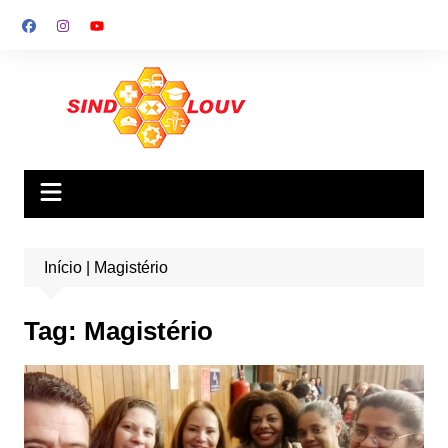
Ir
para
o
conteúdo
Início
|
Magistério
Tag:
Magistério