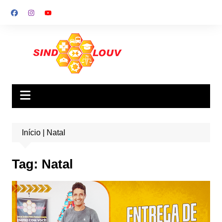
Ir
para
o
conteúdo
Início
|
Natal
Tag:
Natal