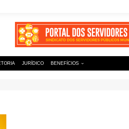
ETORIA
JURÍDICO
BENEFÍCIOS
Ampla+ Benefícios
Assessoria Jurídica
Plena Saúde e Odonto
LOOVI – Seguro de carro
Sisnatur – Viagens e
Hospedagens
Unimed Saúde