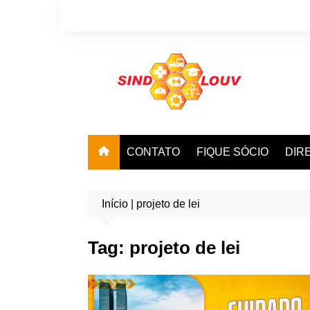
Ir
para
o
conteúdo
CONTATO
FIQUE SÓCIO
DIR
Início
|
projeto de lei
Tag:
projeto de lei