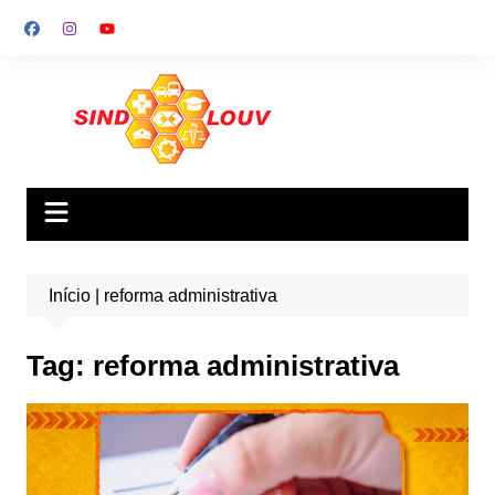
Ir
para
o
conteúdo
Início
|
reforma administrativa
Tag:
reforma administrativa