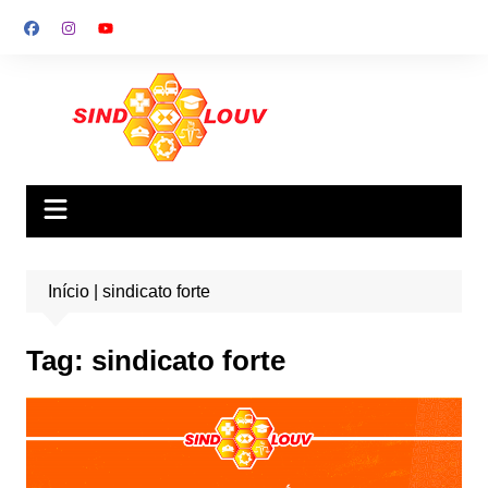
Ir
para
o
conteúdo
Início
|
sindicato forte
Tag:
sindicato forte