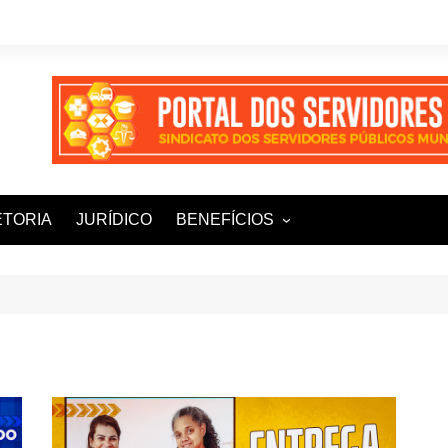
ETORIA
JURÍDICO
BENEFÍCIOS
Ampla+ Benefícios
Assessoria Jurídica
Plena Saúde e Odonto
LOOVI – Seguro de carro
Sisnatur – Viagens e
Hospedagens
Unimed Saúde