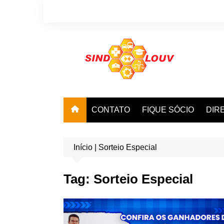
Ir
para
o
conteúdo
CONTATO
FIQUE SÓCIO
DIR
Início
|
Sorteio Especial
Tag:
Sorteio Especial