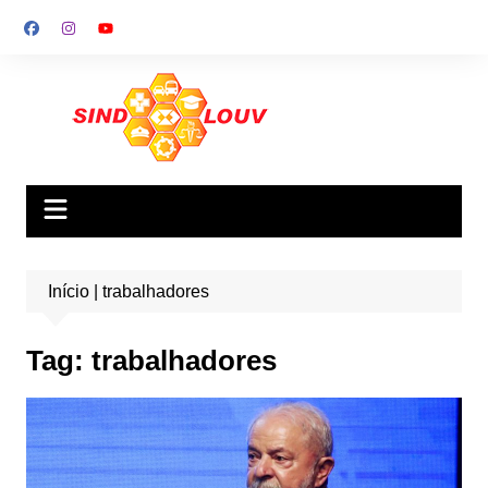
Ir
para
o
conteúdo
Início
|
trabalhadores
Tag:
trabalhadores