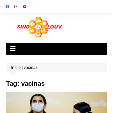
Ir
para
o
conteúdo
Início
|
vacinas
Tag:
vacinas