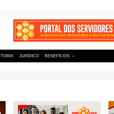
ETORIA
JURÍDICO
BENEFÍCIOS
Ampla+ Benefícios
Assessoria Jurídica
Plena Saúde e Odonto
LOOVI – Seguro de carro
Sisnatur – Viagens e
Hospedagens
Unimed Saúde