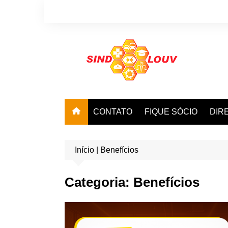
Ir
para
o
conteúdo
CONTATO
FIQUE SÓCIO
DIR
Início
|
Benefícios
Categoria:
Benefícios