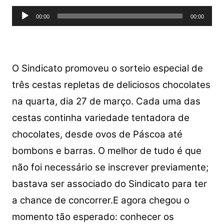
s
e
er
y
e
Tocador
A
b
Li
00:00
00:00
de
p
o
n
áudio
p
o
k
k
O Sindicato promoveu o sorteio especial de
três cestas repletas de deliciosos chocolates
na quarta, dia 27 de março. Cada uma das
cestas continha variedade tentadora de
chocolates, desde ovos de Páscoa até
bombons e barras. O melhor de tudo é que
não foi necessário se inscrever previamente;
bastava ser associado do Sindicato para ter
a chance de concorrer.E agora chegou o
momento tão esperado: conhecer os