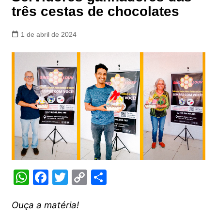
três cestas de chocolates
1 de abril de 2024
W
F
T
C
S
h
a
w
o
h
at
c
itt
p
ar
Ouça a matéria!