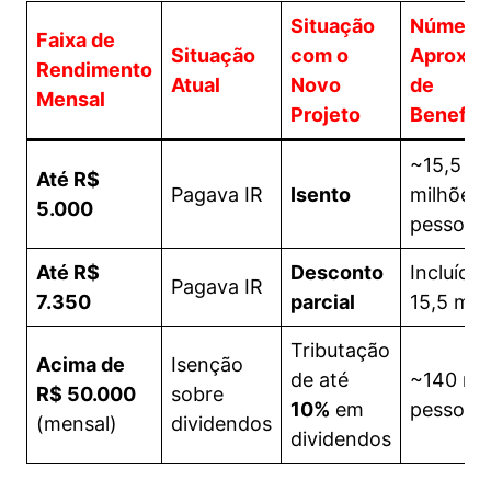
Situação
Número
Faixa
de
Situação
com o
Aproxim
Rendimento
Atual
Novo
de
Mensal
Projeto
Benefici
~15,5
Até R$
Pagava IR
Isento
milhões 
5.000
pessoas
Até R$
Desconto
Incluído
Pagava IR
7.350
parcial
15,5 mil
Tributação
Acima de
Isenção
de até
~140 mil
R$ 50.000
sobre
10%
em
pessoas
(mensal)
dividendos
dividendos