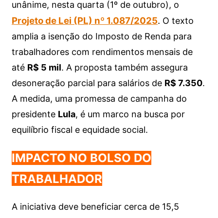
s
e
er
y
e
unânime, nesta quarta (1º de outubro), o
A
b
Li
Projeto de Lei (PL) nº 1.087/2025
.
O texto
p
o
n
amplia a isenção do Imposto de Renda para
p
o
k
trabalhadores com rendimentos mensais de
k
até
R$ 5 mil
. A proposta também assegura
desoneração parcial para salários de
R$ 7.350
.
A medida, uma promessa de campanha do
presidente
Lula
, é um marco na busca por
equilíbrio fiscal e equidade social.
IMPACTO NO BOLSO DO
TRABALHADOR
A iniciativa deve beneficiar cerca de 15,5