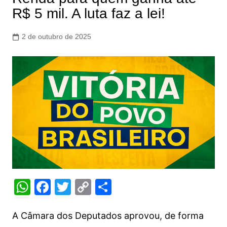
R$ 5 mil. A luta faz a lei!
2 de outubro de 2025
W
F
T
C
S
h
a
w
o
h
at
c
itt
p
ar
A Câmara dos Deputados aprovou, de forma