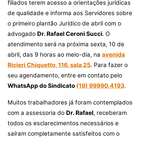
s
e
er
y
e
filiados terem acesso a orientações jurídicas
A
b
Li
de qualidade e informa aos Servidores sobre
p
o
n
o primeiro plantão Jurídico de abril com o
p
o
k
advogado
Dr. Rafael Ceroni Succi
. O
k
atendimento será na próxima sexta, 10 de
abril, das 9 horas ao meio-dia, na
avenida
Ricieri Chiquetto, 116, sala 25
. Para fazer o
seu agendamento, entre em contato pelo
WhatsApp do Sindicato
(19) 99990.4193
.
Muitos trabalhadores já foram contemplados
com a assessoria do
Dr. Rafael
, receberam
todos os esclarecimentos necessários e
saíram completamente satisfeitos com o