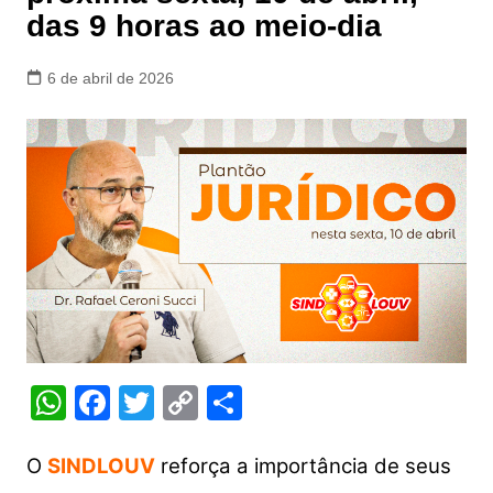
das 9 horas ao meio-dia
6 de abril de 2026
W
F
T
C
S
h
a
w
o
h
at
c
itt
p
ar
O
SINDLOUV
reforça a importância de seus