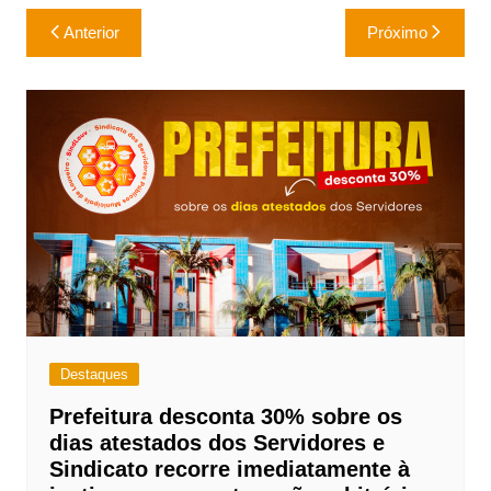
at
c
itt
p
ar
Navegação
Anterior
Próximo
s
e
er
y
e
de
A
b
Li
Post
p
o
n
p
o
k
k
Destaques
Prefeitura desconta 30% sobre os
dias atestados dos Servidores e
Sindicato recorre imediatamente à