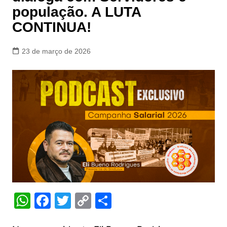
população. A LUTA
CONTINUA!
23 de março de 2026
W
F
T
C
S
h
a
w
o
h