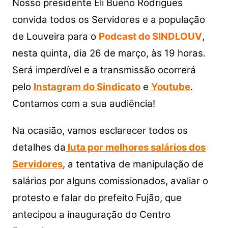
at
c
itt
p
ar
Nosso presidente Eli Bueno Rodrigues
s
e
er
y
e
convida todos os Servidores e a população
A
b
Li
de Louveira para o
Podcast do SINDLOUV
,
p
o
n
nesta quinta, dia 26 de março, às 19 horas.
p
o
k
Será imperdível e a transmissão ocorrerá
k
pelo
Instagram do Sindicato
e
Youtube
.
Contamos com a sua audiência!
Na ocasião, vamos esclarecer todos os
detalhes da
luta por melhores salários dos
Servidores
, a tentativa de manipulação de
salários por alguns comissionados, avaliar o
protesto e falar do prefeito Fujão, que
antecipou a inauguração do Centro