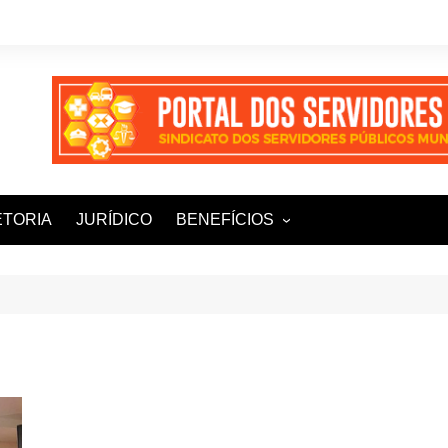
ETORIA
JURÍDICO
BENEFÍCIOS
Ampla+ Benefícios
Assessoria Jurídica
Plena Saúde e Odonto
LOOVI – Seguro de carro
Sisnatur – Viagens e
Hospedagens
Unimed Saúde