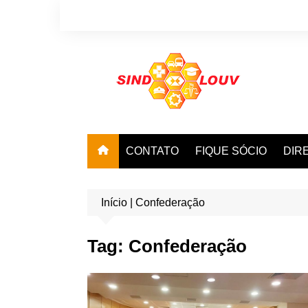
Ir
para
o
conteúdo
CONTATO
FIQUE SÓCIO
DIR
Início
|
Confederação
Tag:
Confederação