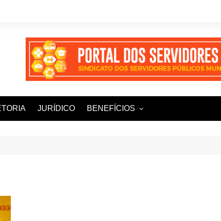
ETORIA
JURÍDICO
BENEFÍCIOS
Ampla+ Benefícios
Assessoria Jurídica
Plena Saúde e Odonto
LOOVI – Seguro de carro
Sisnatur – Viagens e
Hospedagens
Unimed Saúde