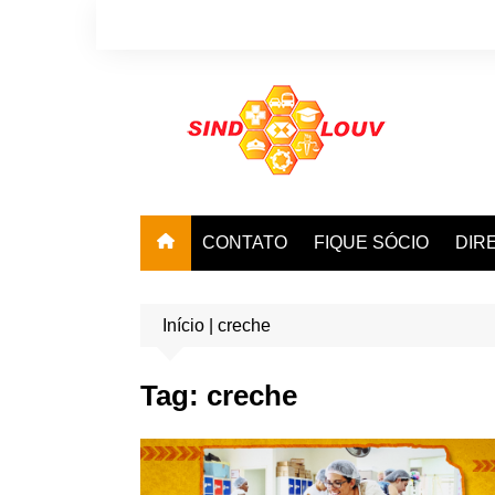
Ir
para
o
conteúdo
CONTATO
FIQUE SÓCIO
DIR
Início
|
creche
Tag:
creche