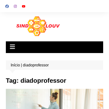
Ir
para
o
conteúdo
Início
|
diadoprofessor
Tag:
diadoprofessor