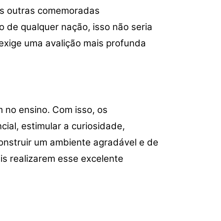
cima
tas outras comemoradas
ou
de qualquer nação, isso não seria
para
baixo
exige uma avalição mais profunda
para
aumentar
ou
diminuir
o
 no ensino. Com isso, os
volume.
al, estimular a curiosidade,
 construir um ambiente agradável e de
is realizarem esse excelente