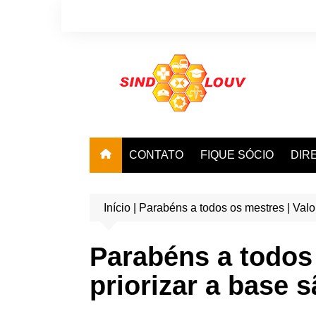
Ir
para
o
conteúdo
CONTATO
FIQUE SÓCIO
DIR
Início
|
Parabéns a todos os mestres | Valo
Parabéns a todos 
priorizar a base