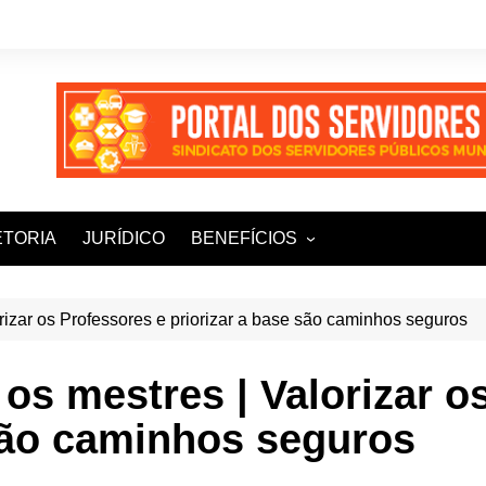
ETORIA
JURÍDICO
BENEFÍCIOS
Ampla+ Benefícios
Assessoria Jurídica
rizar os Professores e priorizar a base são caminhos seguros
Plena Saúde e Odonto
os mestres | Valorizar o
LOOVI – Seguro de carro
 são caminhos seguros
Sisnatur – Viagens e
Hospedagens
Unimed Saúde