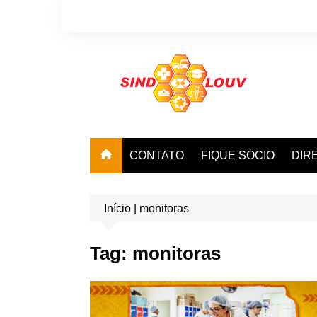
Ir
para
o
conteúdo
CONTATO
FIQUE SÓCIO
DIR
Início
|
monitoras
Tag:
monitoras