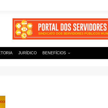
ETORIA
JURÍDICO
BENEFÍCIOS
Ampla+ Benefícios
Assessoria Jurídica
Plena Saúde e Odonto
LOOVI – Seguro de carro
Sisnatur – Viagens e
Hospedagens
Unimed Saúde