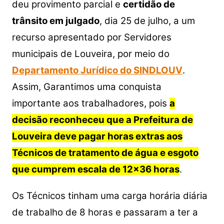
s
e
er
y
e
deu provimento parcial e
certidão de
A
b
Li
trânsito em julgado
, dia 25 de julho, a um
p
o
n
recurso apresentado por Servidores
p
o
k
municipais de Louveira, por meio do
k
Departamento Jurídico do SINDLOUV
.
Assim, Garantimos uma conquista
importante aos trabalhadores, pois
a
decisão reconheceu que a Prefeitura de
Louveira deve pagar horas extras aos
Técnicos de tratamento de água e esgoto
que cumprem escala de 12×36 horas
.
Os Técnicos tinham uma carga horária diária
de trabalho de 8 horas e passaram a ter a