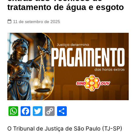
tratamento de água e esgoto
11 de setembro de 2025
W
F
T
C
S
h
a
w
o
h
at
c
itt
p
ar
O Tribunal de Justiça de São Paulo (TJ-SP)