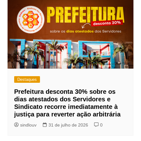
p
o
n
p
o
k
k
Destaques
Prefeitura desconta 30% sobre os
dias atestados dos Servidores e
Sindicato recorre imediatamente à
justiça para reverter ação arbitrária
sindlouv
31 de julho de 2026
0