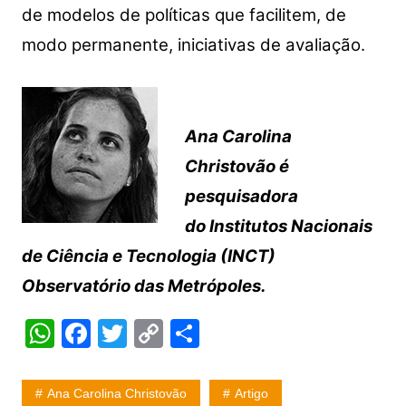
de modelos de políticas que facilitem, de
modo permanente, iniciativas de avaliação.
Ana Carolina
Christovão é
pesquisadora
do Institutos Nacionais
de Ciência e Tecnologia (INCT)
Observatório das Metrópoles.
W
F
T
C
S
h
a
w
o
h
at
c
itt
p
ar
Ana Carolina Christovão
Artigo