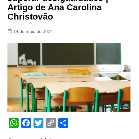
Artigo de Ana Carolina
Christovão
14 de maio de 2024
W
F
T
C
S
h
a
w
o
h