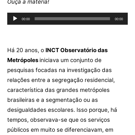
at
c
itt
p
ar
Ouça a matéria!
s
e
er
y
e
Tocador
A
b
Li
00:00
00:00
de
p
o
n
áudio
p
o
k
k
Há 20 anos, o
INCT Observatório das
Metrópoles
iniciava um conjunto de
pesquisas focadas na investigação das
relações entre a segregação residencial,
característica das grandes metrópoles
brasileiras e a segmentação ou as
desigualdades escolares. Isso porque, há
tempos, observava-se que os serviços
públicos em muito se diferenciavam, em