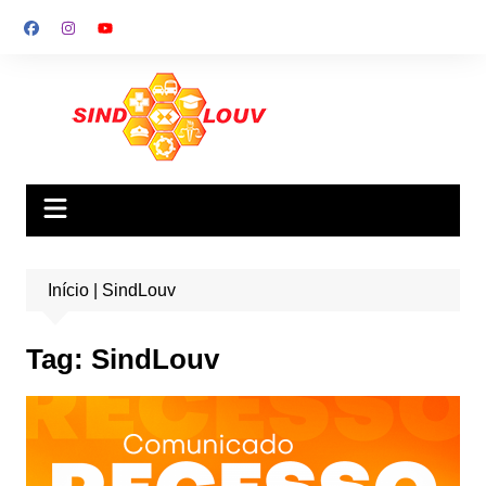
Ir
para
o
conteúdo
Início
|
SindLouv
Tag:
SindLouv