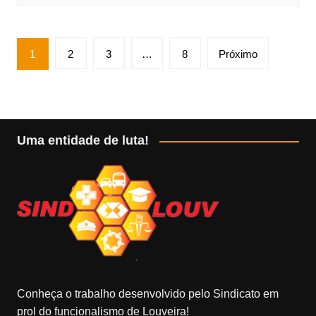
Paginação
1
2
3
…
8
Próximo
de
posts
Uma entidade de luta!
Conheça o trabalho desenvolvido pelo Sindicato em
prol do funcionalismo de Louveira!