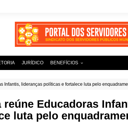
ETORIA
JURÍDICO
BENEFÍCIOS
Ampla+ Benefícios
Assessoria Jurídica
Infantis, lideranças políticas e fortalece luta pelo enquadram
Plena Saúde e Odonto
 reúne Educadoras Infant
LOOVI – Seguro de carro
lece luta pelo enquadrame
Sisnatur – Viagens e
Hospedagens
Unimed Saúde