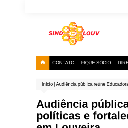
Ir
para
o
conteúdo
CONTATO
FIQUE SÓCIO
DIR
Início
|
Audiência pública reúne Educadoras 
Audiência pública
políticas e forta
em Louveira