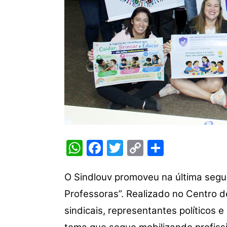
W
F
T
C
S
h
a
w
o
h
at
c
itt
p
ar
O Sindlouv promoveu na última segu
s
e
er
y
e
Professoras”. Realizado no Centro
A
b
Li
sindicais, representantes políticos