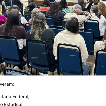
iveram:
tada Federal;
o Estadual;