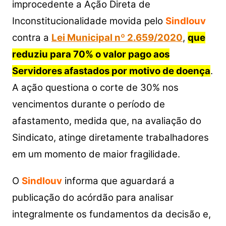
s
e
er
y
e
improcedente a Ação Direta de
A
b
Li
Inconstitucionalidade movida pelo
Sindlouv
p
o
n
contra a
Lei Municipal nº 2.659/2020
,
que
p
o
k
reduziu para 70% o valor pago aos
k
Servidores afastados por motivo de doença
.
A ação questiona o corte de 30% nos
vencimentos durante o período de
afastamento, medida que, na avaliação do
Sindicato, atinge diretamente trabalhadores
em um momento de maior fragilidade.
O
Sindlouv
informa que aguardará a
publicação do acórdão para analisar
integralmente os fundamentos da decisão e,