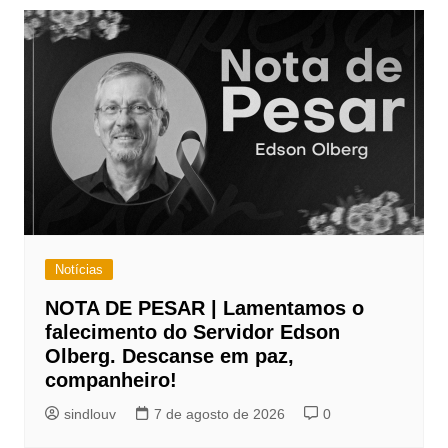
A
b
Li
Post
p
o
n
p
o
k
k
Notícias
NOTA DE PESAR | Lamentamos o
falecimento do Servidor Edson
Olberg. Descanse em paz,
companheiro!
sindlouv
7 de agosto de 2026
0