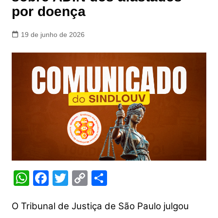
por doença
19 de junho de 2026
W
F
T
C
S
h
a
w
o
h
at
c
itt
p
ar
O Tribunal de Justiça de São Paulo julgou