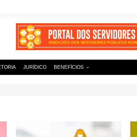
ETORIA
JURÍDICO
BENEFÍCIOS
Ampla+ Benefícios
Assessoria Jurídica
Plena Saúde e Odonto
LOOVI – Seguro de carro
Sisnatur – Viagens e
Hospedagens
Unimed Saúde