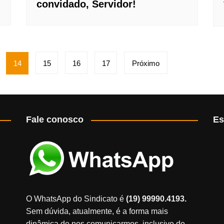
convidado, Servidor!
14
15
16
17
Próximo
Fale conosco
Es
O WhatsApp do Sindicato é
(19) 99990.4193.
Sem dúvida, atualmente, é a forma mais
dinâmica de nos comunicarmos, inclusive de