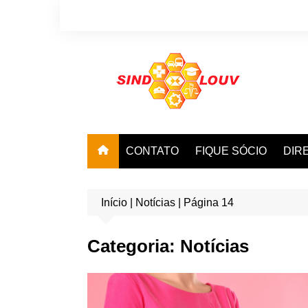
Ir
para
o
conteúdo
CONTATO
FIQUE SÓCIO
DIR
Início
|
Notícias
|
Página 14
Categoria:
Notícias