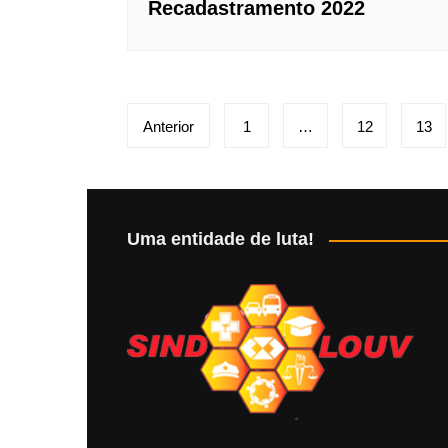
Recadastramento 2022
Paginação
Anterior
1
…
12
13
de
posts
Uma entidade de luta!