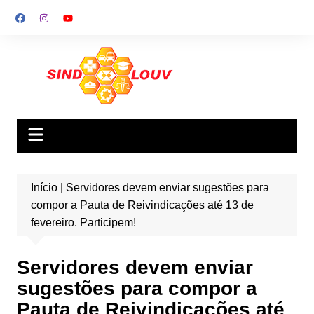
Ir
para
o
conteúdo
Início
|
Servidores devem enviar sugestões para
compor a Pauta de Reivindicações até 13 de
fevereiro. Participem!
Servidores devem enviar
sugestões para compor a
Pauta de Reivindicações até