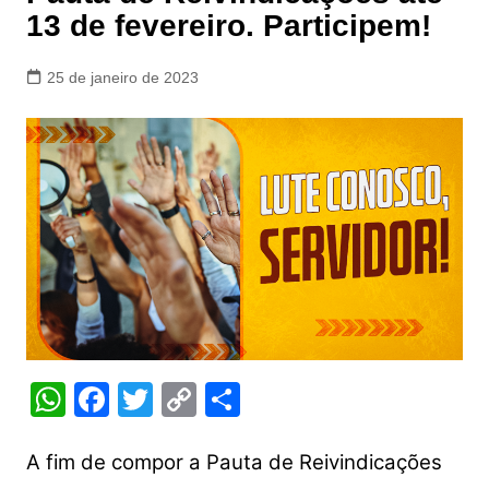
13 de fevereiro. Participem!
25 de janeiro de 2023
W
F
T
C
S
h
a
w
o
h
at
c
itt
p
ar
A fim de compor a Pauta de Reivindicações