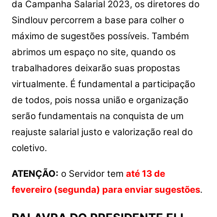
s
e
er
y
e
da Campanha Salarial 2023, os diretores do
A
b
Li
Sindlouv percorrem a base para colher o
p
o
n
máximo de sugestões possíveis. Também
p
o
k
abrimos um espaço no site, quando os
k
trabalhadores deixarão suas propostas
virtualmente. É fundamental a participação
de todos, pois nossa união e organização
serão fundamentais na conquista de um
reajuste salarial justo e valorização real do
coletivo.
ATENÇÃO:
o Servidor tem
até 13 de
fevereiro (segunda) para enviar sugestões
.