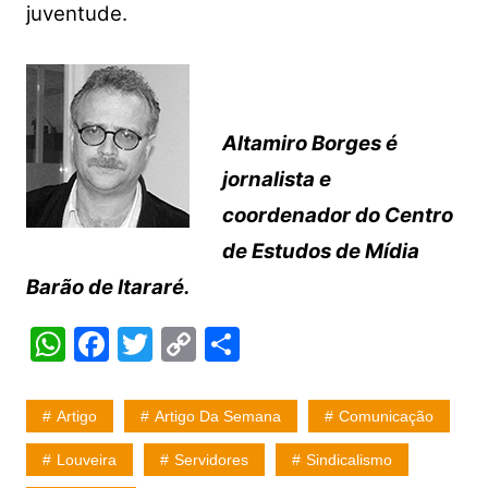
juventude.
Altamiro Borges é
jornalista e
coordenador do Centro
de Estudos de Mídia
Barão de Itararé.
W
F
T
C
S
h
a
w
o
h
at
c
itt
p
ar
Artigo
Artigo Da Semana
Comunicação
s
e
er
y
e
Louveira
Servidores
Sindicalismo
A
b
Li