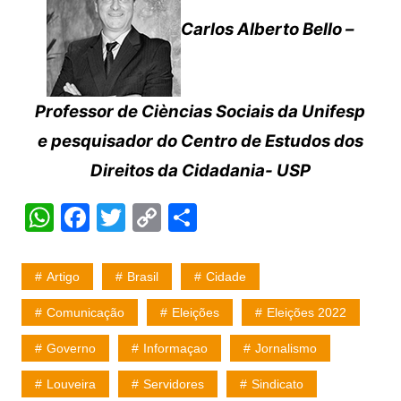
Carlos Alberto Bello –
Professor de Cièncias Sociais da Unifesp
e pesquisador do Centro de Estudos dos
Direitos da Cidadania- USP
W
F
T
C
S
h
a
w
o
h
at
c
itt
p
ar
Artigo
Brasil
Cidade
s
e
er
y
e
Comunicação
Eleições
Eleições 2022
A
b
Li
Governo
Informaçao
Jornalismo
p
o
n
p
o
k
Louveira
Servidores
Sindicato