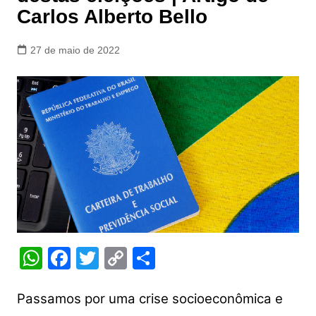
Carlos Alberto Bello
27 de maio de 2022
W
F
T
C
S
h
a
w
o
h
at
c
itt
p
ar
Passamos por uma crise socioeconômica e