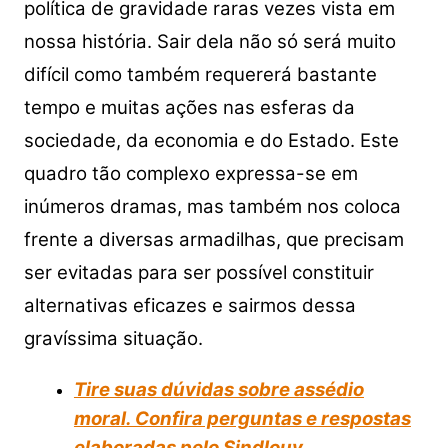
s
e
er
y
e
política de gravidade raras vezes vista em
A
b
Li
nossa história. Sair dela não só será muito
p
o
n
difícil como também requererá bastante
p
o
k
tempo e muitas ações nas esferas da
k
sociedade, da economia e do Estado. Este
quadro tão complexo expressa-se em
inúmeros dramas, mas também nos coloca
frente a diversas armadilhas, que precisam
ser evitadas para ser possível constituir
alternativas eficazes e sairmos dessa
gravíssima situação.
Tire suas dúvidas sobre assédio
moral. Confira perguntas e respostas
elaboradas pelo Sindlouv