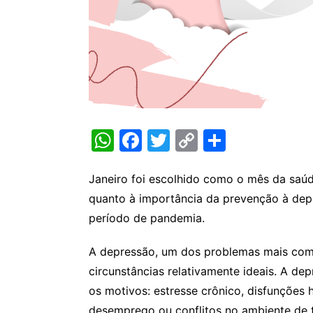
W
F
T
C
S
h
a
w
o
h
at
c
itt
p
ar
Janeiro foi escolhido como o mês da saúd
quanto à importância da prevenção à dep
s
e
er
y
e
período de pandemia.
A
b
Li
p
o
n
A depressão, um dos problemas mais comu
p
o
k
circunstâncias relativamente ideais. A de
k
os motivos: estresse crônico, disfunções h
desemprego ou conflitos no ambiente de t