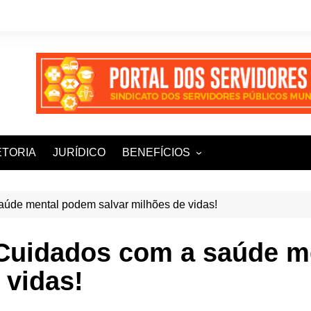
ETORIA
JURÍDICO
BENEFÍCIOS
Ampla+ Benefícios
Assessoria Jurídica
aúde mental podem salvar milhões de vidas!
Plena Saúde e Odonto
 Cuidados com a saúde 
LOOVI – Seguro de carro
 vidas!
Sisnatur – Viagens e
Hospedagens
Unimed Saúde