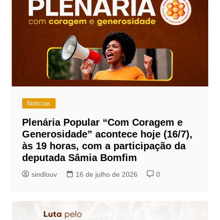
p
o
k
k
Notícias
Plenária Popular “Com Coragem e
Generosidade” acontece hoje (16/7),
às 19 horas, com a participação da
deputada Sâmia Bomfim
sindlouv
16 de julho de 2026
0