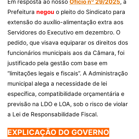
at
c
itt
p
ar
Em resposta ao nosso
Ofício nº 29/2025
, a
s
e
er
y
e
Prefeitura
negou
o pleito do Sindicato para
A
b
Li
extensão do auxílio-alimentação extra aos
p
o
n
Servidores do Executivo em dezembro. O
p
o
k
pedido, que visava equiparar os direitos dos
k
funcionários municipais aos da Câmara, foi
justificado pela gestão com base em
“limitações legais e fiscais”. A Administração
municipal alega a necessidade de lei
específica, compatibilidade orçamentária e
previsão na LDO e LOA, sob o risco de violar
a Lei de Responsabilidade Fiscal.
EXPLICAÇÃO DO GOVERNO