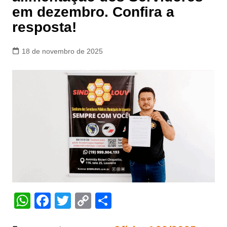
em dezembro. Confira a
resposta!
18 de novembro de 2025
W
F
T
C
S
h
a
w
o
h