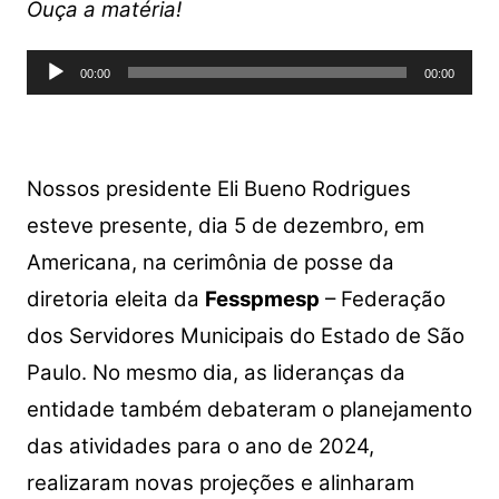
at
c
itt
p
ar
Ouça a matéria!
s
e
er
y
e
Tocador
A
b
Li
00:00
00:00
de
p
o
n
áudio
p
o
k
k
Nossos presidente Eli Bueno Rodrigues
esteve presente, dia 5 de dezembro, em
Americana, na cerimônia de posse da
diretoria eleita da
Fesspmesp
– Federação
dos Servidores Municipais do Estado de São
Paulo.
No mesmo dia, as lideranças da
entidade também debateram o planejamento
das atividades para o ano de 2024,
realizaram novas projeções e alinharam