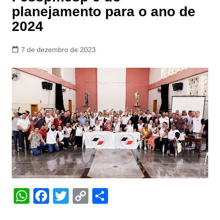
planejamento para o ano de
2024
7 de dezembro de 2023
W
F
T
C
S
h
a
w
o
h