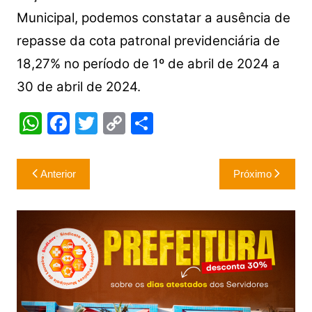
Municipal, podemos constatar a ausência de
repasse da cota patronal previdenciária de
18,27% no período de 1º de abril de 2024 a
30 de abril de 2024.
W
F
T
C
S
h
a
w
o
h
at
c
itt
p
ar
Navegação
Anterior
Próximo
s
e
er
y
e
de
A
b
Li
Post
p
o
n
p
o
k
k