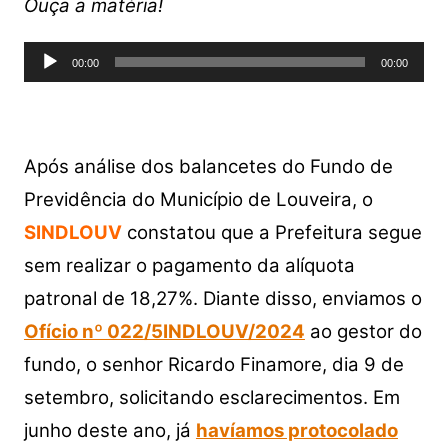
at
c
itt
p
ar
Ouça a matéria!
s
e
er
y
e
Tocador
A
b
Li
00:00
00:00
de
p
o
n
áudio
p
o
k
k
Após análise dos balancetes do Fundo de
Previdência do Município de Louveira, o
SINDLOUV
constatou que a Prefeitura segue
sem realizar o pagamento da alíquota
patronal de 18,27%. Diante disso, enviamos o
Ofício nº 022/5INDLOUV/2024
ao gestor do
fundo, o senhor Ricardo Finamore, dia 9 de
setembro, solicitando esclarecimentos. Em
junho deste ano, já
havíamos protocolado