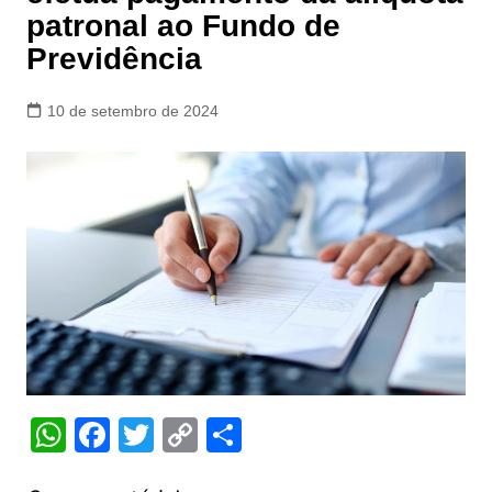
patronal ao Fundo de
Previdência
10 de setembro de 2024
W
F
T
C
S
h
a
w
o
h