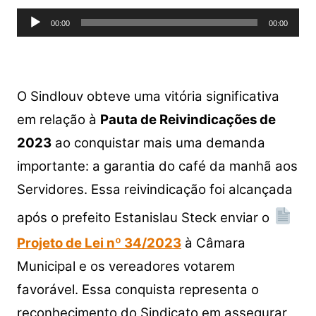
s
e
er
y
e
Tocador
A
b
Li
00:00
00:00
de
p
o
n
áudio
p
o
k
k
O Sindlouv obteve uma vitória significativa
em relação à
Pauta de Reivindicações de
2023
ao conquistar mais uma demanda
importante: a garantia do café da manhã aos
Servidores. Essa reivindicação foi alcançada
após o prefeito Estanislau Steck enviar o
Projeto de Lei nº 34/2023
à Câmara
Municipal e os vereadores votarem
favorável. Essa conquista representa o
reconhecimento do Sindicato em assegurar