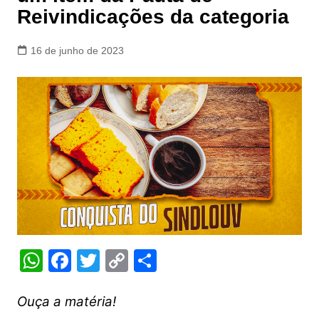
Reivindicações da categoria
16 de junho de 2023
W
F
T
C
S
h
a
w
o
h
at
c
itt
p
ar
Ouça a matéria!