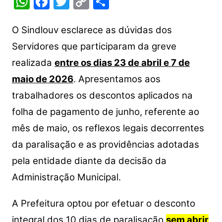
W
F
T
C
S
h
a
w
o
h
at
c
itt
p
ar
O Sindlouv esclarece as dúvidas dos
s
e
er
y
e
Servidores que participaram da greve
A
b
Li
realizada
entre os dias 23 de abril e 7 de
p
o
n
maio de 2026
. Apresentamos aos
p
o
k
trabalhadores os descontos aplicados na
k
folha de pagamento de junho, referente ao
mês de maio, os reflexos legais decorrentes
da paralisação e as providências adotadas
pela entidade diante da decisão da
Administração Municipal.
A Prefeitura optou por efetuar o desconto
integral dos 10 dias de paralisação
sem abrir